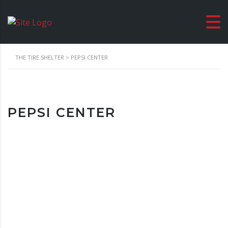
THE TIRE SHELTER
>
PEPSI CENTER
PEPSI CENTER
Location
London, United Kingdom Waterfront Studio
Date & Time